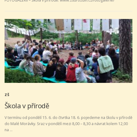
FOTOGALERII – Škola v přírodě: www.zsdrozdin.cz/fotogalerie/
ZŠ
Škola v přírodě
V termínu od pondělí 15. 6. do čtvrtka 18. 6. pojedeme na školu v přírodě
do Malé Morávky. Sraz v pondělí mezi 8,00 – 8,30 a návrat kolem 12,00
na …