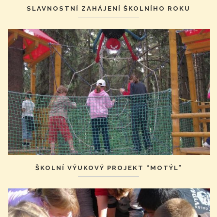
SLAVNOSTNÍ ZAHÁJENÍ ŠKOLNÍHO ROKU
ŠKOLNÍ VÝUKOVÝ PROJEKT “MOTÝL”