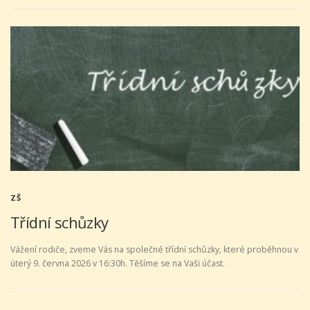
ZŠ
Třídní schůzky
Vážení rodiče, zveme Vás na společné třídní schůzky, které proběhnou v
úterý 9. června 2026 v 16:30h. Těšíme se na Vaši účast.