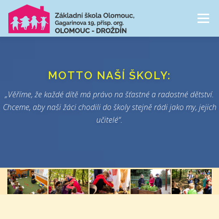
Přeskočit
na
Menu
obsah
NAŠE ŠKOLA
ŠKOLNÍ DRUŽINA
MOTTO NAŠÍ ŠKOLY:
CESTA ŠKOLNÍM ROKEM
FOTOGALERIE
„Věříme, že každé dítě má právo na šťastné a radostné dětství.
Chceme, aby naši žáci chodili do školy stejně rádi jako my, jejich
učitelé“.
PRO RODIČE