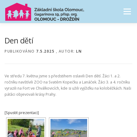
Přeskočit
na
Menu
obsah
NAŠE ŠKOLA
ŠKOLNÍ DRUŽINA
Den dětí
PUBLIKOVÁNO
7.5.2025
, AUTOR:
LN
CESTA ŠKOLNÍM ROKEM
FOTOGALERIE
Ve středu 7. května jsme s předstihem oslavili Den dětí. Žáci 1. a 2.
PRO RODIČE
ročníku navštívili ZOO na Svatém Kopečku a Lanáček. Žáci 3. a 4. ročníku
vyrazili na Fort ve Chválkovicích, kde si užili vyjížďku na koloběžkách. Naši
páťáci objevovali krásy Prahy.
[Spustit prezentaci]