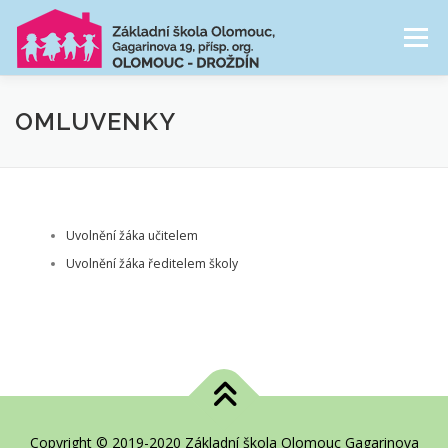
Přeskočit
na
Menu
obsah
NAŠE ŠKOLA
ŠKOLNÍ DRUŽINA
OMLUVENKY
CESTA ŠKOLNÍM ROKEM
FOTOGALERIE
Uvolnění žáka učitelem
PRO RODIČE
Uvolnění žáka ředitelem školy
Copyright © 2019-2020 Základní škola Olomouc Gagarinova