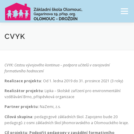
Přeskočit
na
Menu
obsah
NAŠE ŠKOLA
ŠKOLNÍ DRUŽINA
CVYK
CESTA ŠKOLNÍM ROKEM
FOTOGALERIE
CVYK: Cestou vývojového kontinua – podpora učitelů v osvojování
formativního hodnocení
PRO RODIČE
Realizace projektu:
Od 1. ledna 2019 do 31. prosince 2021 (3 roky)
Realizátor projektu
: Lipka – školské zařízení pro environmentální
vzdělávání Brno, příspěvková organizace
Partner projektu:
NaZemi, z.s.
Cílová skupina:
pedagogové základních škol. Zapojeno bude 20
pedagogů z osmi základních škol Jihomoravského a Olomouckého kraje.
Cíl projektu:
Podpořit pedagogy v zavádění formativního