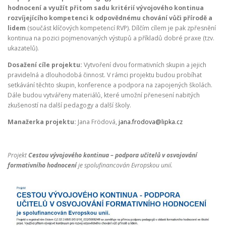
hodnocení a využít přitom sadu kritérií vývojového kontinua
rozvíjejícího kompetenci k odpovědnému chování vůči přírodě a
lidem
(součást klíčových kompetencí RVP). Dílčím cílem je pak zpřesnění
kontinua na pozici pojmenovaných výstupů a příkladů dobré praxe (tzv.
ukazatelů).
Dosažení cíle projektu:
Vytvoření dvou formativních skupin a jejich
pravidelná a dlouhodobá činnost. V rámci projektu budou probíhat
setkávání těchto skupin, konference a podpora na zapojených školách.
Dále budou vytvářeny materiálů, které umožní přenesení nabitých
zkušeností na další pedagogy a další školy.
Manažerka projektu:
Jana Frödová,
jana.frodova@lipka.cz
Projekt
Cestou vývojového kontinua – podpora učitelů v osvojování
formativního hodnocení
je spolufinancován Evropskou unií.