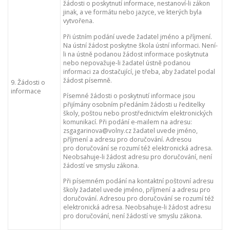
žádosti o poskytnutí informace, nestanoví-li zákon
jinak, a ve formátu nebo jazyce, ve kterých byla
vytvořena.
Při ústním podání uvede žadatel jméno a příjmení.
Na ústní žádost poskytne škola ústní informaci. Není-
li na ústně podanou žádost informace poskytnuta
nebo nepovažuje-li žadatel ústně podanou
informaci za dostačující, je třeba, aby žadatel podal
žádost písemně.
9. Žádosti o
informace
Písemné žádosti o poskytnutí informace jsou
přijímány osobním předáním žádosti u ředitelky
školy, poštou nebo prostřednictvím elektronických
komunikací. Při podání e-mailem na adresu:
zsgagarinova@volny.cz žadatel uvede jméno,
příjmení a adresu pro doručování. Adresou
pro doručování se rozumí též elektronická adresa.
Neobsahuje-li žádost adresu pro doručování, není
žádostí ve smyslu zákona.
Při písemném podání na kontaktní poštovní adresu
školy žadatel uvede jméno, příjmení a adresu pro
doručování. Adresou pro doručování se rozumí též
elektronická adresa. Neobsahuje-li žádost adresu
pro doručování, není žádostí ve smyslu zákona.