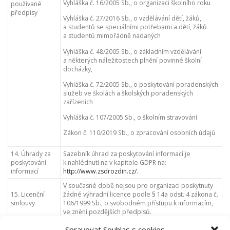
Vyhláška č. 16/2005 Sb., o organizaci školního roku
používané
předpisy
Vyhláška č. 27/2016 Sb., o vzdělávání dětí, žáků,
a studentů se speciálními potřebami a dětí, žáků
a studentů mimořádně nadaných
Vyhláška č. 48/2005 Sb., o základním vzdělávání
a některých náležitostech plnění povinné školní
docházky,
Vyhláška č. 72/2005 Sb., o poskytování poradenských
služeb ve školách a školských poradenských
zařízeních
Vyhláška č. 107/2005 Sb., o školním stravování
Zákon č. 110/2019 Sb., o zpracování osobních údajů
14. Úhrady za
Sazebník úhrad za poskytování informací je
poskytování
k nahlédnutí na v kapitole GDPR na:
informací
http://www.zsdrozdin.cz/
.
V současné době nejsou pro organizaci poskytnuty
15. Licenční
žádné výhradní licence podle § 14a odst. 4 zákona č.
smlouvy
106/1999 Sb., o svobodném přístupu k informacím,
ve znění pozdějších předpisů.
16. Výroční
Spravovat Souhlas s cookies