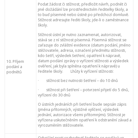
Podat žádost či stížnost, předložit návrh, podnět či
jiné dožádání lze prostřednictvím ředitelky školy, a
to buď písemně nebo ústně po předchozí domluvě.
Stížnost adresujte řediti školy, jde-li o zaměstnance
školy.
Stížnost ústní je nutno zaznamenat, autorizovat,
stává se z ní stížnost písemná. Písemná stížnost se
zařazuje do zvláštní evidence (datum podání, jméno
stěžovatele, adresa, označení předmětu stížnosti,
kdo šetří, výsledek šetření, opatření k nápravě,
datum podání zprávy o vyřízení stížnosti a výsledek
10. Příjem
ověření, jak byla splněna opatření k nápravě) u
podání a
ředitele školy. Lhůty k vyřízení stížnosti:
podnětů
· stížnost bez nutnosti šetření – do 10 dnů
· stížnost při šetření – potvrzení přijetí do 5 dnů,
vyřízení do 30 dnů
O ústních jednáních při šetření bude sepsán zápis
(jména přítomných, výstižné vylíčení, výsledek
jednání, autorizace všemi přítomnými). Stížnost je
vyřízena uskutečněním opatření k odstranění závad a
vyrozuměním stěžovatele.
Odvolání proti rozhodnutí ředitele se podává ve