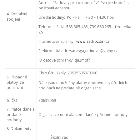
Adresa úřadovny pro osobní návštěvu je shodná s
poštovní adresou.
4. Kontaktní
Úřední hodiny: Po – Pá 7.30 – 14.30 hod.
spojení
Telefonní čísla: 585 385 485, 739 660 295 – ředitelka
ZŠ
Internetové stránky:
www.zsdrozdin.cz
Elektronická adresa: zsgagarinova@volny.cz
ID datové schránky: qu2mqfh
Číslo účtu školy: 209358353/0300
5. Případné
platby lze
Dále jsou umožněny platby v hotovosti v úředních
poukázat
hodinách na podatelně organizace.
6. IČO
70631069
7. Plátce daně z
přidané
Organizace není plátcem daně z přidané hodnoty.
hodnoty
8. Dokumenty
–
Školní řád