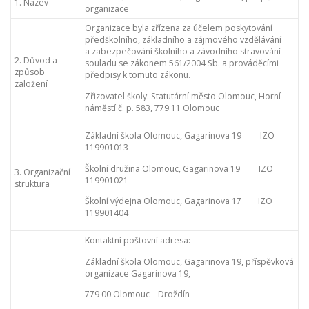
1. Název
organizace
Organizace byla zřízena za účelem poskytování
předškolního, základního a zájmového vzdělávání
a zabezpečování školního a závodního stravování
2. Důvod a
souladu se zákonem 561/2004 Sb. a prováděcími
způsob
předpisy k tomuto zákonu.
založení
Zřizovatel školy: Statutární město Olomouc, Horní
náměstí č. p. 583, 779 11 Olomouc
Základní škola Olomouc, Gagarinova 19 IZO
119901013
Školní družina Olomouc, Gagarinova 19 IZO
3. Organizační
119901021
struktura
Školní výdejna Olomouc, Gagarinova 17 IZO
119901404
Kontaktní poštovní adresa:
Základní škola Olomouc, Gagarinova 19, příspěvková
organizace Gagarinova 19,
779 00 Olomouc – Droždín