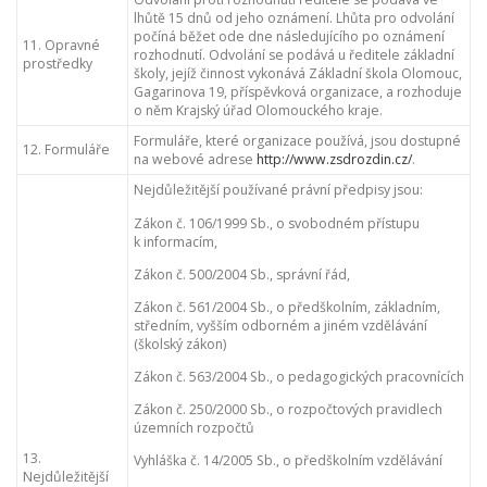
lhůtě 15 dnů od jeho oznámení. Lhůta pro odvolání
počíná běžet ode dne následujícího po oznámení
11. Opravné
rozhodnutí. Odvolání se podává u ředitele základní
prostředky
školy, jejíž činnost vykonává Základní škola Olomouc,
Gagarinova 19, příspěvková organizace, a rozhoduje
o něm Krajský úřad Olomouckého kraje.
Formuláře, které organizace používá, jsou dostupné
12. Formuláře
na webové adrese
http://www.zsdrozdin.cz/
.
Nejdůležitější používané právní předpisy jsou:
Zákon č. 106/1999 Sb., o svobodném přístupu
k informacím,
Zákon č. 500/2004 Sb., správní řád,
Zákon č. 561/2004 Sb., o předškolním, základním,
středním, vyšším odborném a jiném vzdělávání
(školský zákon)
Zákon č. 563/2004 Sb., o pedagogických pracovnících
Zákon č. 250/2000 Sb., o rozpočtových pravidlech
územních rozpočtů
13.
Vyhláška č. 14/2005 Sb., o předškolním vzdělávání
Nejdůležitější