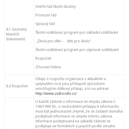
Vnitřní řád školní družiny
Provozní řád
Spisový řád
8.1 Seznamy
Školní vzdělávací program pro základní vzdělávání
hlavních
dokumentů
„Škola pro děti – děti pro školu“
Školní vzdělávací program pro zájmové vzdělávání
Rozpočet
Zřizovací listina
Údaje o rozpočtu organizace v aktuálním a
uplynulém roce jsou přístupné způsobem
8.2 Rozpočet
umožňujícím dálkový přístup, a to na adrese:
http://www.zsdrozdin.cz/
U každé žádosti o informace ve smyslu zákona č.
106/1999 Sb., o svobodném přístupu k informacím,
musí být jednoznačně zřejmé, že se žadatel domáhá
poskytnutí informace ve smyslu tohoto zákona.
Informace poskytovaná na základě žádosti se
poskytuje ve formátech a jazycích podle obsahu