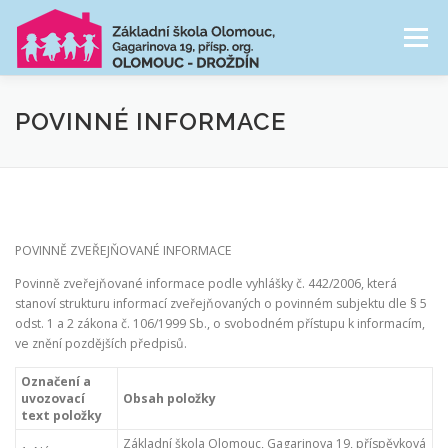
Přeskočit
na
Menu
obsah
NAŠE ŠKOLA
ŠKOLNÍ DRUŽINA
POVINNÉ INFORMACE
CESTA ŠKOLNÍM ROKEM
FOTOGALERIE
POVINNĚ ZVEŘEJŇOVANÉ INFORMACE
PRO RODIČE
Povinně zveřejňované informace podle vyhlášky č. 442/2006, která
stanoví strukturu informací zveřejňovaných o povinném subjektu dle § 5
odst. 1 a 2 zákona č. 106/1999 Sb., o svobodném přístupu k informacím,
ve znění pozdějších předpisů.
Označení a
uvozovací
Obsah položky
text položky
Základní škola Olomouc, Gagarinova 19, příspěvková