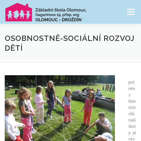
Přeskočit
na
Menu
obsah
NAŠE ŠKOLA
ŠKOLNÍ DRUŽINA
OSOBNOSTNĚ-SOCIÁLNÍ ROZVOJ
DĚTÍ
CESTA ŠKOLNÍM ROKEM
FOTOGALERIE
Jed
PRO RODIČE
ním
z
hlav
ních
cílů
naší
škol
y je
res