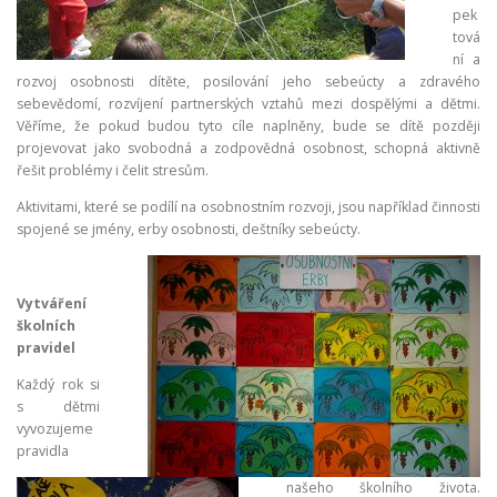
pek
tová
ní a
rozvoj osobnosti dítěte, posilování jeho sebeúcty a zdravého
sebevědomí, rozvíjení partnerských vztahů mezi dospělými a dětmi.
Věříme, že pokud budou tyto cíle naplněny, bude se dítě později
projevovat jako svobodná a zodpovědná osobnost, schopná aktivně
řešit problémy i čelit stresům.
Aktivitami, které se podílí na osobnostním rozvoji, jsou například činnosti
spojené se jmény, erby osobnosti, deštníky sebeúcty.
Vytváření
školních
pravidel
Každý rok si
s dětmi
vyvozujeme
pravidla
našeho školního života.