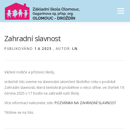
Přeskočit
na
Menu
obsah
NAŠE ŠKOLA
ŠKOLNÍ DRUŽINA
Zahradní slavnost
PUBLIKOVÁNO
1.6.2025
, AUTOR:
LN
CESTA ŠKOLNÍM ROKEM
FOTOGALERIE
Vážení rodiče a příznivci školy,
PRO RODIČE
srdečně Vás zveme na slavnostní ukončení školního roku v podobě
Zahradní slavnosti, která tentokrát proběhne o něco dříve, ve čtvrtek 19.
června 2025 v 17 hodin na zahradě naší školy.
Více informací naleznete zde:
POZVÁNKA NA ZAHRADNÍ SLAVNOST
Těšíme se na Vás.