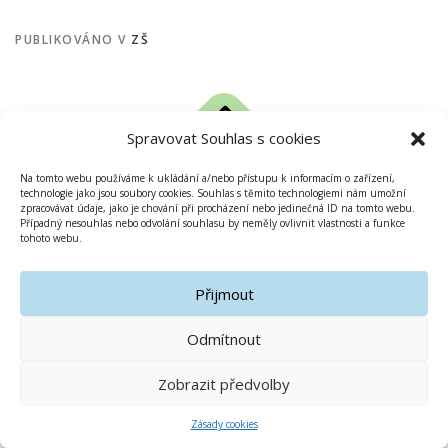
PUBLIKOVÁNO V
ZŠ
Spravovat Souhlas s cookies
Copyright © 2019-2020 Základní škola Olomouc Gagarinova
Na tomto webu používáme k ukládání a/nebo přístupu k informacím o zařízení,
technologie jako jsou soubory cookies. Souhlas s těmito technologiemi nám umožní
zpracovávat údaje, jako je chování při procházení nebo jedinečná ID na tomto webu.
Případný nesouhlas nebo odvolání souhlasu by neměly ovlivnit vlastnosti a funkce
tohoto webu.
Přijmout
Odmítnout
Zobrazit předvolby
Zásady cookies