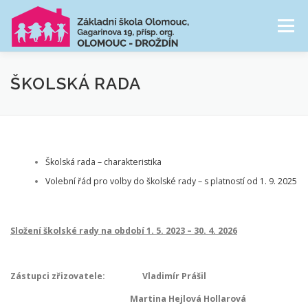
Přeskočit
na
Menu
obsah
NAŠE ŠKOLA
ŠKOLNÍ DRUŽINA
ŠKOLSKÁ RADA
CESTA ŠKOLNÍM ROKEM
FOTOGALERIE
Školská rada – charakteristika
PRO RODIČE
Volební řád pro volby do školské rady – s platností od 1. 9. 2025
Složení školské rady na období 1. 5. 2023 – 30. 4. 2026
Zástupci zřizovatele: Vladimír Prášil
Martina Hejlová Hollarová