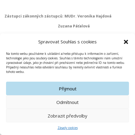
Zástupci zákonných zástupců: MUDr. Veronika Hajdová
Zuzana Páťalová
Spravovat Souhlas s cookies
Zástupci za pedagogy: Mgr. Veronika Daňková
Na tomto webu používáme k ukládání a/nebo přístupu k informacím o zařízení,
Mgr. Hana Vaverková – předsedkyně
technologie jako jsou soubory cookies. Souhlas s těmito technologiemi nám umožní
ŠR
zpracovávat údaje, jako je chování při procházení nebo jedinečná ID na tomto webu.
Případný nesouhlas nebo odvolání souhlasu by neměly ovlivnit vlastnosti a funkce
tohoto webu.
Přijmout
Odmítnout
Copyright © 2019-2020 Základní škola Olomouc Gagarinova
Zobrazit předvolby
Zásady cookies