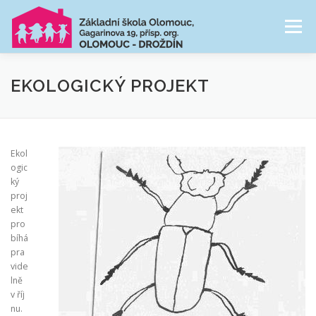
Přeskočit
na
Menu
obsah
NAŠE ŠKOLA
ŠKOLNÍ DRUŽINA
EKOLOGICKÝ PROJEKT
CESTA ŠKOLNÍM ROKEM
FOTOGALERIE
Ekol
ogic
ký
PRO RODIČE
proj
ekt
pro
bíhá
pra
vide
lně
v říj
nu.