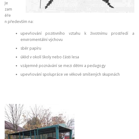
Je
zam
ěře
n především na:
upevňování pozitivního vztahu k životnímu prostředí a
enviromentální výchovu
sběr papíru
úklid v okolí školy nebo části lesa
vzájemné poznávání se mezi dětmi a pedagogy
upevňování spolupráce ve věkově smíšených skupinách