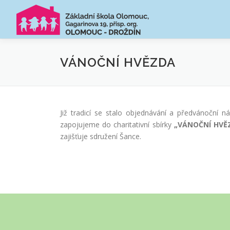
Přeskočit
na
obsah
VÁNOČNÍ HVĚZDA
Již tradicí se stalo objednávání a předvánoční 
zapojujeme do charitativní sbírky
„VÁNOČNÍ HVĚ
zajišťuje sdružení Šance.