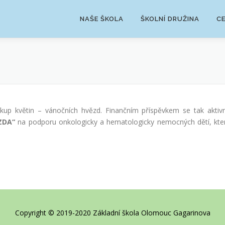
NAŠE ŠKOLA
ŠKOLNÍ DRUŽINA
C
nákup květin – vánočních hvězd. Finančním příspěvkem se tak aktiv
ZDA“
na podporu onkologicky a hematologicky nemocných dětí, kte
Copyright © 2019-2020 Základní škola Olomouc Gagarinova