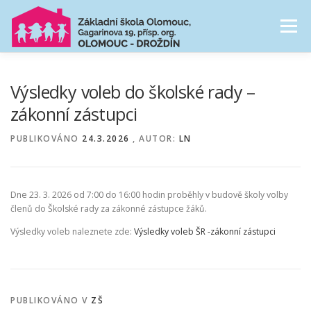
Přeskočit
na
Menu
obsah
NAŠE ŠKOLA
ŠKOLNÍ DRUŽINA
Výsledky voleb do školské rady –
zákonní zástupci
CESTA ŠKOLNÍM ROKEM
FOTOGALERIE
PUBLIKOVÁNO
24.3.2026
, AUTOR:
LN
PRO RODIČE
Dne 23. 3. 2026 od 7:00 do 16:00 hodin proběhly v budově školy volby
členů do Školské rady za zákonné zástupce žáků.
Výsledky voleb naleznete zde:
Výsledky voleb ŠR -zákonní zástupci
PUBLIKOVÁNO V
ZŠ