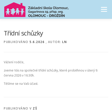
Přeskočit
na
Menu
obsah
NAŠE ŠKOLA
ŠKOLNÍ DRUŽINA
Třídní schůzky
PUBLIKOVÁNO
5.6.2026
, AUTOR:
LN
CESTA ŠKOLNÍM ROKEM
FOTOGALERIE
Vážení rodiče,
PRO RODIČE
zveme Vás na společné třídní schůzky, které proběhnou v úterý 9.
června 2026 v 16:30h.
Těšíme se na Vaši účast.
PUBLIKOVÁNO V
ZŠ