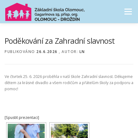
Přeskočit
na
Menu
obsah
NAŠE ŠKOLA
ŠKOLNÍ DRUŽINA
Poděkování za Zahradní slavnost
PUBLIKOVÁNO
26.6.2026
, AUTOR:
LN
CESTA ŠKOLNÍM ROKEM
FOTOGALERIE
Ve čtvrtek 25. 6. 2026 proběhla v naší škole Zahradní slavnost. Děkujeme
PRO RODIČE
dětem za krásné divadlo a všem rodičům a přátelům školy za podporu a
pomoc!
[Spustit prezentaci]