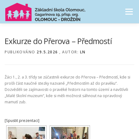
Přeskočit
na
Menu
obsah
NAŠE ŠKOLA
ŠKOLNÍ DRUŽINA
Exkurze do Přerova – Předmostí
PUBLIKOVÁNO
29.5.2026
, AUTOR:
LN
CESTA ŠKOLNÍM ROKEM
FOTOGALERIE
Žáci 1., 2. a 3. třídy se zúčastnili exkurze do Přerova – Předmostí, kde si
PRO RODIČE
prošli část naučné stezky nazvané „Předmostím až do pravěku“.
Dozvěděli se zajímavosti o pravěké historii na tomto území a navštívili
„Malé školní muzeum“, kde si měli možnost sáhnout na opravdový
mamutí zub.
[Spustit prezentaci]