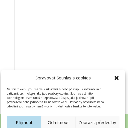
Spravovat Souhlas s cookies
Na tomto webu používáme k ukládání a/nebo přístupu k informacím o
zařízení, technologie jako jsou soubory cookies. Souhlas s těmito
technologiemi nám umožní zpracovávat údaje, jako je chování při
procházení nebo jedinečná ID na tomto webu. Případný nesouhlas nebo
odvolání souhlasu by neměly ovlivnit vlastnosti a funkce tohoto webu.
Přijmout
Odmítnout
Zobrazit předvolby