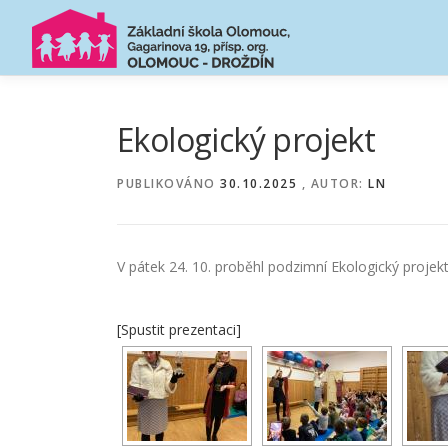
Přeskočit
na
obsah
Ekologický projekt
PUBLIKOVÁNO
30.10.2025
, AUTOR:
LN
V pátek 24. 10. proběhl podzimní Ekologický projekt, 
[Spustit prezentaci]