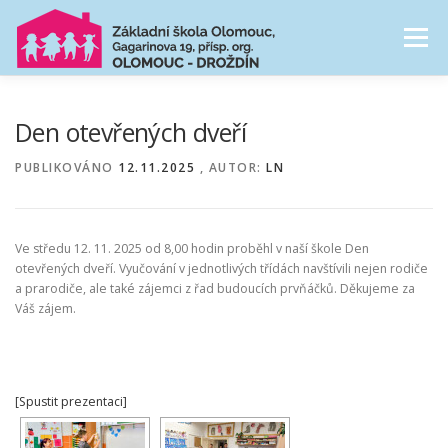
Přeskočit
na
Menu
obsah
NAŠE ŠKOLA
ŠKOLNÍ DRUŽINA
Den otevřených dveří
PUBLIKOVÁNO
12.11.2025
, AUTOR:
LN
CESTA ŠKOLNÍM ROKEM
FOTOGALERIE
Ve středu 12. 11. 2025 od 8,00 hodin proběhl v naší škole Den
PRO RODIČE
otevřených dveří. Vyučování v jednotlivých třídách navštívili nejen rodiče
a prarodiče, ale také zájemci z řad budoucích prvňáčků. Děkujeme za
Váš zájem.
[Spustit prezentaci]