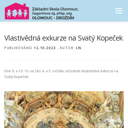
Přeskočit
na
Menu
obsah
NAŠE ŠKOLA
ŠKOLNÍ DRUŽINA
Vlastivědná exkurze na Svatý Kopeček
PUBLIKOVÁNO
12.10.2023
, AUTOR:
LN
CESTA ŠKOLNÍM ROKEM
FOTOGALERIE
Dne 9. a 10. 10. se žáci 4. a 5. ročníku zúčastnili vlastivědné exkurze na
PRO RODIČE
Svatý Kopeček.