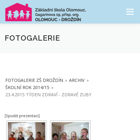
Přeskočit
na
Menu
obsah
NAŠE ŠKOLA
ŠKOLNÍ DRUŽINA
FOTOGALERIE
CESTA ŠKOLNÍM ROKEM
FOTOGALERIE
FOTOGALERIE ZŠ DROŽDÍN
»
ARCHIV
»
PRO RODIČE
ŠKOLNÍ ROK 2014/15
»
23.4.2015 TÝDEN ZDRAVÍ - ZDRAVÉ ZUBY
[Spustit prezentaci]