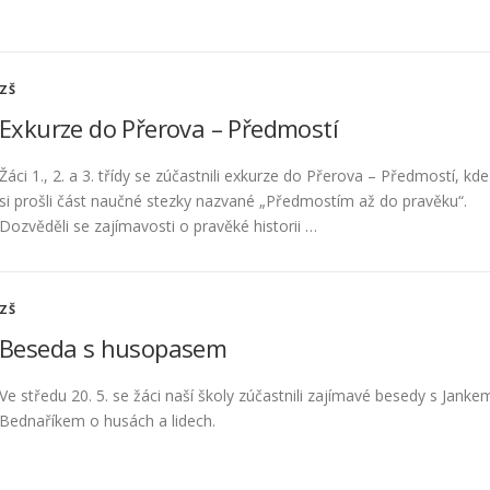
ZŠ
Exkurze do Přerova – Předmostí
Žáci 1., 2. a 3. třídy se zúčastnili exkurze do Přerova – Předmostí, kde
si prošli část naučné stezky nazvané „Předmostím až do pravěku“.
Dozvěděli se zajímavosti o pravěké historii …
ZŠ
Beseda s husopasem
Ve středu 20. 5. se žáci naší školy zúčastnili zajímavé besedy s Janke
Bednaříkem o husách a lidech.