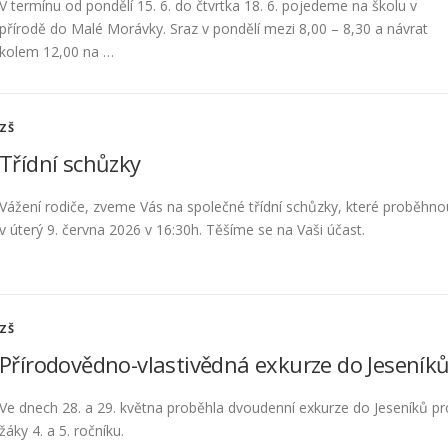
V termínu od pondělí 15. 6. do čtvrtka 18. 6. pojedeme na školu v
přírodě do Malé Morávky. Sraz v pondělí mezi 8,00 – 8,30 a návrat
kolem 12,00 na …
ZŠ
Třídní schůzky
Vážení rodiče, zveme Vás na společné třídní schůzky, které proběhno
v úterý 9. června 2026 v 16:30h. Těšíme se na Vaši účast.
ZŠ
Přírodovědno-vlastivědná exkurze do Jeseník
Ve dnech 28. a 29. května proběhla dvoudenní exkurze do Jeseníků pr
žáky 4. a 5. ročníku.