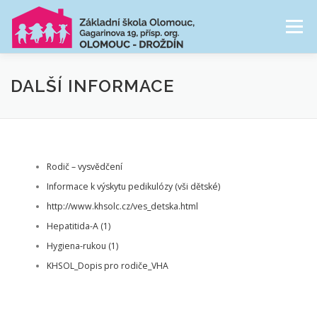
Přeskočit
na
Menu
obsah
NAŠE ŠKOLA
ŠKOLNÍ DRUŽINA
DALŠÍ INFORMACE
CESTA ŠKOLNÍM ROKEM
FOTOGALERIE
Rodič – vysvědčení
PRO RODIČE
Informace k výskytu pedikulózy (vši dětské)
http://www.khsolc.cz/ves_detska.html
Hepatitida-A (1)
Hygiena-rukou (1)
KHSOL_Dopis pro rodiče_VHA