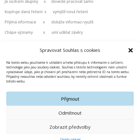
Je vůdcem skupiny x dovede pracovat samo
Kopíruje daná řešení x vymýšlí nová řešení
Přijímá informace x dokáže informaci využít
Chápe významy x umí udělat závěry
Spravovat Souhlas s cookies
Pokud se domníváte, že je vaše dítě nadané,
obraťte se na třídního
učitele nebo na členy Školního poradenského pracoviště
–
Na tomto webu používáme k ukládání a/nebo přístupu k informacím o zařízení,
budeme pracovat s jeho nadáním, rozvíjet jeho talent, umožníme mu
technologie jako jsou soubory cookies. Souhlas s těmito technologiemi nám umožní
postupovat rychlejším tempem, budeme mu předávat rozšiřující
zpracovávat údaje, jako je chování při procházení nebo jedinečná ID na tomto webu.
Případný nesouhlas nebo odvolání souhlasu by neměly ovlivnit vlastnosti a funkce
informace k učivu.
tohoto webu.
Přijmout
Odmítnout
Zobrazit předvolby
Copyright © 2019-2020 Základní škola Olomouc Gagarinova
Zásady cookies