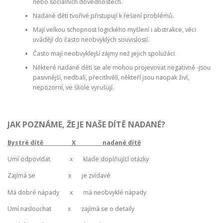
nebo sociálních dovednostech.
Nadané děti tvořivě přistupují k řešení problémů.
Mají velkou schopnost logického myšlení i abstrakce, věci
uvádějí do často neobvyklých souvislostí.
Často mají neobvyklejší zájmy než jejich spolužáci.
Některé nadané děti se ale mohou projevovat negativně -jsou
pasivnější, nedbalí, přecitlivělí, někteří jsou naopak živí,
nepozorní, ve škole vyrušují.
JAK POZNÁME, ŽE JE NAŠE DÍTĚ NADANÉ?
Bystré dítě X nadané dítě
Umí odpovídat x klade doplňující otázky
Zajímá se x je zvídavé
Má dobré nápady x má neobvyklé nápady
Umí naslouchat x zajímá se o detaily