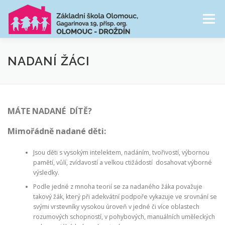
Přeskočit
na
Menu
obsah
NAŠE ŠKOLA
ŠKOLNÍ DRUŽINA
NADANÍ ŽÁCI
CESTA ŠKOLNÍM ROKEM
FOTOGALERIE
MÁTE NADANÉ DÍTĚ?
Mimořádně nadané děti:
PRO RODIČE
Jsou děti s vysokým intelektem, nadáním, tvořivostí, výbornou
pamětí, vůlí, zvídavostí a velkou ctižádostí dosahovat výborné
výsledky.
Podle jedné z mnoha teorií se za nadaného žáka považuje
takový žák, který při adekvátní podpoře vykazuje ve srovnání se
svými vrstevníky vysokou úroveň v jedné či více oblastech
rozumových schopností, v pohybových, manuálních uměleckých