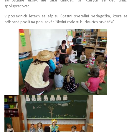
samostatné úkoly, ale také činnosti, při kterých se děti snaží
spolupracovat.
V posledních letech se zápisu účastní speciální pedagožka, která se
odborně podílí na posuzování školní zralosti budoucích prvňáčků.