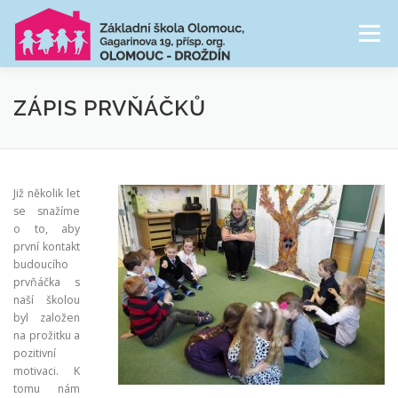
Přeskočit
na
Menu
obsah
NAŠE ŠKOLA
ŠKOLNÍ DRUŽINA
ZÁPIS PRVŇÁČKŮ
CESTA ŠKOLNÍM ROKEM
FOTOGALERIE
Již několik let
se snažíme
o to, aby
PRO RODIČE
první kontakt
budoucího
prvňáčka s
naší školou
byl založen
na prožitku a
pozitivní
motivaci. K
tomu nám