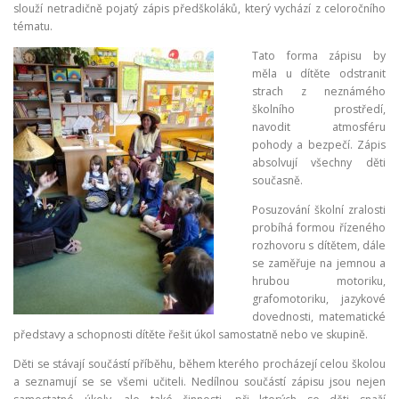
slouží netradičně pojatý zápis předškoláků, který vychází z celoročního
tématu.
Tato forma zápisu by
měla u dítěte odstranit
strach z neznámého
školního prostředí,
navodit atmosféru
pohody a bezpečí. Zápis
absolvují všechny děti
současně.
Posuzování školní zralosti
probíhá formou řízeného
rozhovoru s dítětem, dále
se zaměřuje na jemnou a
hrubou motoriku,
grafomotoriku, jazykové
dovednosti, matematické
představy a schopnosti dítěte řešit úkol samostatně nebo ve skupině.
Děti se stávají součástí příběhu, během kterého procházejí celou školou
a seznamují se se všemi učiteli. Nedílnou součástí zápisu jsou nejen