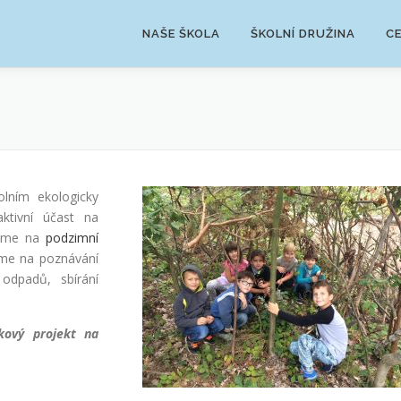
NAŠE ŠKOLA
ŠKOLNÍ DRUŽINA
C
lním ekologicky
ktivní účast na
ujeme na
podzimní
eme na poznávání
 odpadů, sbírání
kový projekt na