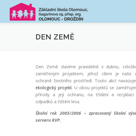
Přeskočit
na
obsah
DEN ZEMĚ
Den Země slavíme pravidelně v dubnu, celoško
zaměřeným projektem, jehož cílem je naše a
ochraně životního prostředí. Touto akcí navaz
ekologický projekt
. U obou projektů se zaměřuj
přírody a její ochranu, na třídění a recyklaci
odpadků a čištění lesa.
Školní rok 2005/2006 – zpracovaný školní výu
serveru RVP.