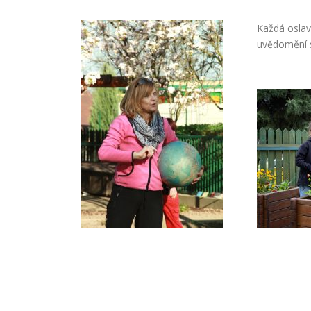
Každá oslav
uvědomění s